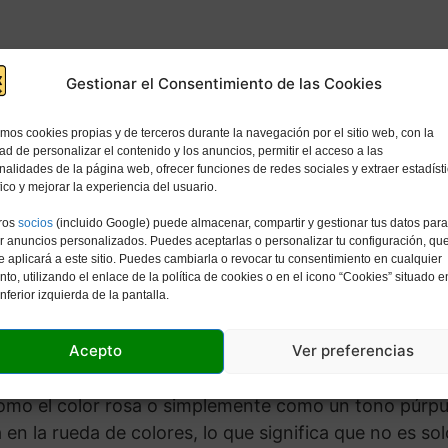
Gestionar el Consentimiento de las Cookies
amos cookies propias y de terceros durante la navegación por el sitio web, con la
dad de personalizar el contenido y los anuncios, permitir el acceso a las
nalidades de la página web, ofrecer funciones de redes sociales y extraer estadíst
fico y mejorar la experiencia del usuario.
ía de San Valentín, el color rosa está lleno de romanc
ros
socios
(incluido Google) puede almacenar, compartir y gestionar tus datos para
r anuncios personalizados. Puedes aceptarlas o personalizar tu configuración, qu
e. Considerado como un tono
suave y sutil
, el rosa l
e aplicará a este sitio. Puedes cambiarla o revocar tu consentimiento en cualquier
onvierte en el complemento perfecto para cualquier 
o, utilizando el enlace de la política de cookies o en el icono “Cookies” situado e
inferior izquierda de la pantalla.
olor fucsia
Acepto
Ver preferencias
omo el color rosa o simplemente como un tono púrpura
a en la rueda de colores, lo que significa que no es so