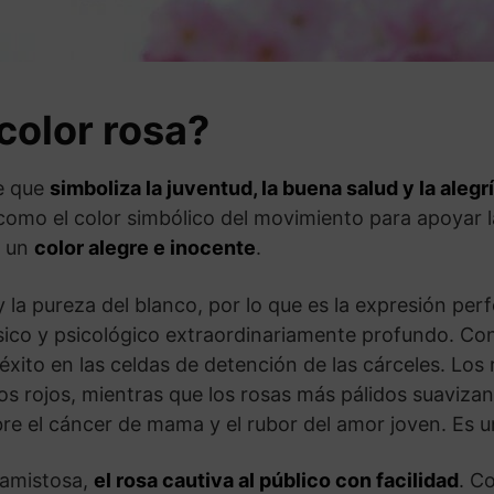
 color rosa?
ce que
simboliza la juventud, la buena salud y la alegr
a como el color simbólico del movimiento para apoyar 
o un
color alegre e inocente
.
 y la pureza del blanco, por lo que es la expresión per
 físico y psicológico extraordinariamente profundo. C
on éxito en las celdas de detención de las cárceles. Lo
os rojos, mientras que los rosas más pálidos suavizan
re el cáncer de mama y el rubor del amor joven. Es un
n amistosa,
el rosa cautiva al público con facilidad
. C