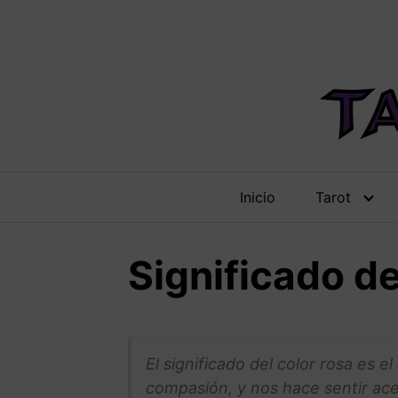
Saltar
al
contenido
Inicio
Tarot
Significado de
El significado del color rosa es el
compasión, y nos hace sentir ace