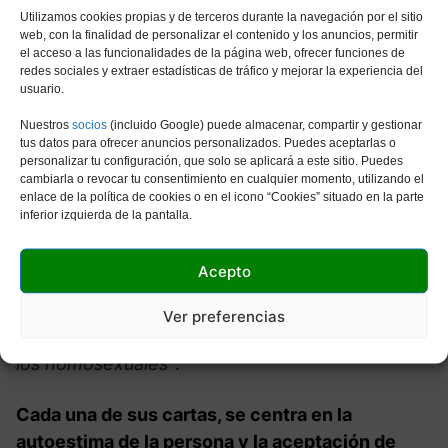
Utilizamos cookies propias y de terceros durante la navegación por el sitio
¿Qué es el Tarot gay?
web, con la finalidad de personalizar el contenido y los anuncios, permitir
el acceso a las funcionalidades de la página web, ofrecer funciones de
redes sociales y extraer estadísticas de tráfico y mejorar la experiencia del
usuario.
Este Tarot tiene la particularidad en que sus
dibujos se centran en las parejas del mismo sexo
Nuestros
socios
(incluido Google) puede almacenar, compartir y gestionar
tus datos para ofrecer anuncios personalizados. Puedes aceptarlas o
u homosexuales, tanto hombres, como también
personalizar tu configuración, que solo se aplicará a este sitio. Puedes
mujeres. Su creador, Lee Bursten añadió en su
cambiarla o revocar tu consentimiento en cualquier momento, utilizando el
enlace de la política de cookies o en el icono “Cookies” situado en la parte
momento cuando creó esta baraja de cartas:
inferior izquierda de la pantalla.
“necesitamos unos naipes de Tarot en el que los
gays nos sintiésemos cómodos con las
Acepto
imágenes y poder explorar las relaciones y
comportamientos gays, en un mundo, en el que
Ver preferencias
sigue habiendo indiferencia y hostilidad hacia
los homosexuales”
.
Cada una de sus cartas, se centra en la
autoestima de la persona y la aceptación de