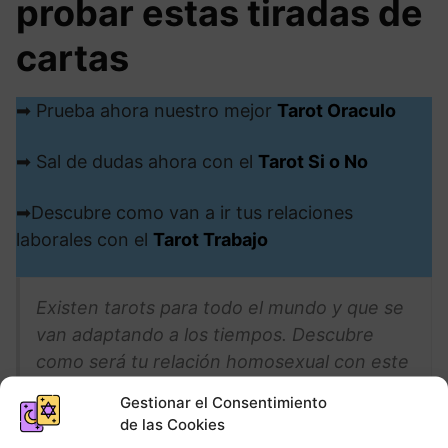
probar estas tiradas de
cartas
➡ Prueba ahora nuestro mejor
Tarot Oraculo
➡ Sal de dudas ahora con el
Tarot Si o No
➡Descubre como van a ir tus relaciones
laborales con el
Tarot Trabajo
Existen tarots para todo el mundo y que se
van adaptando a los tiempos. Descubre
como será tu relación homosexual con este
tarot pensado para ti.
Gestionar el Consentimiento
de las Cookies