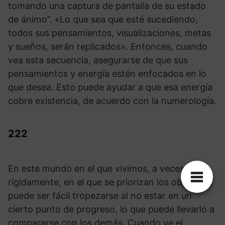
tomando una captura de pantalla de su estado
de ánimo”. «Lo que sea que esté sucediendo,
todos sus pensamientos, visualizaciones, metas
y sueños, serán replicados». Entonces, cuando
vea esta secuencia, asegurarse de que sus
pensamientos y energía estén enfocados en lo
que desea. Esto puede ayudar a que esa energía
cobre existencia, de acuerdo con la numerología.
222
En este mundo en el que vivimos, a veces
rígidamente, en el que se priorizan los objetivos,
puede ser fácil tropezarse al no estar en un
cierto punto de progreso, lo que puede llevarlo a
compararse con los demás. Cuando ve el