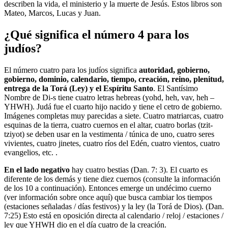
describen la vida, el ministerio y la muerte de Jesús. Estos libros son
Mateo, Marcos, Lucas y Juan.
¿Qué significa el número 4 para los
judíos?
El número cuatro para los judíos significa
autoridad, gobierno,
gobierno, dominio, calendario, tiempo, creación, reino, plenitud,
entrega de la Torá (Ley) y el Espíritu Santo
. El Santísimo
Nombre de Di-s tiene cuatro letras hebreas (yohd, heh, vav, heh –
YHWH). Judá fue el cuarto hijo nacido y tiene el cetro de gobierno.
Imágenes completas muy parecidas a siete. Cuatro matriarcas, cuatro
esquinas de la tierra, cuatro cuernos en el altar, cuatro borlas (tzit-
tziyot) se deben usar en la vestimenta / túnica de uno, cuatro seres
vivientes, cuatro jinetes, cuatro ríos del Edén, cuatro vientos, cuatro
evangelios, etc. .
En el lado negativo
hay cuatro bestias (Dan. 7: 3). El cuarto es
diferente de los demás y tiene diez cuernos (consulte la información
de los 10 a continuación). Entonces emerge un undécimo cuerno
(ver información sobre once aquí) que busca cambiar los tiempos
(estaciones señaladas / días festivos) y la ley (la Torá de Dios). (Dan.
7:25) Esto está en oposición directa al calendario / reloj / estaciones /
ley que YHWH dio en el día cuatro de la creación.