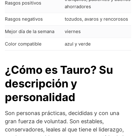
Rasgos positivos
ahorradores
Rasgos negativos
tozudos, avaros y rencorosos
Mejor día de la semana
viernes
Color compatible
azul y verde
Su planeta
Venus
¿Cómo es
Tauro
?
Su
Perfume ideal
violeta
descripción y
Su flor ideal
Flor de Lis
personalidad
Sus piedras preciosas y
aguamarina y esmeralda
metales
Son personas prácticas, decididas y con una
Números de la suerte
3, 13, 33
gran fuerza de voluntad. Son estables,
Signos más compatibles
Virgo y Capricornio
conservadores, leales al que tiene el liderazgo,