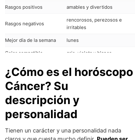
Rasgos positivos
amables y divertidos
rencorosos, perezosos e
Rasgos negativos
irritables
Mejor día de la semana
lunes
Color compatible
gris, violeta y blanco
Su planeta
Luna
¿Cómo es el horóscopo
Perfume ideal
lirio
Cáncer
?
Su
Su flor ideal
Jazmín
descripción y
Sus piedras preciosas y
perlas y la plata
personalidad
metales
Números de la suerte
7, 47, 87
Tienen un carácter y una personalidad nada
Signos más compatibles
Escorpio y Piscis
claros y que cuesta mucho definir.
Pueden ser