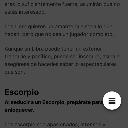
eres lo suficientemente fuerte, asumirán que no
estás interesado.
Los Libra quieren un amante que sepa lo que
hacen, pero que no sea un jugador completo.
Aunque un Libra puede tener un exterior
tranquilo y pacífico, puede ser inseguro, así que
asegúrese de hacerles saber lo espectaculares
que son.
Escorpio
Al seducir a un Escorpio, prepárate para
enloquecer.
Los escorpio son apasionados, intensos y