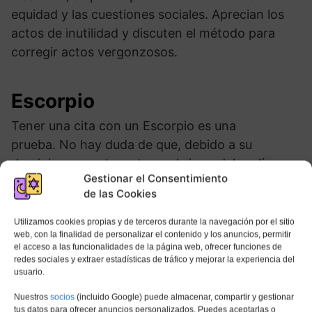
equidad y las cuestiones sociales. Aprecian los
actos de inutilidad y discuten el método para
corregir actos vergonzosos.
Escorpio
Tener una cita con un Escorpio es una
prueba. No hay duda de que, debido a su
dominio y secreto, este es el signo del zodíaco
Gestionar el Consentimiento
más problemático para familiarizarse y
de las Cookies
atraer. Sin embargo, no se congele, resista la
tentación de entrar en pánico, con el argumento
Utilizamos cookies propias y de terceros durante la navegación por el sitio
web, con la finalidad de personalizar el contenido y los anuncios, permitir
de que hay algunas acrobacias para separar sus
el acceso a las funcionalidades de la página web, ofrecer funciones de
divisores y llegar a sus corazones sensibles.
redes sociales y extraer estadísticas de tráfico y mejorar la experiencia del
usuario.
Para hacer que se relajen y se abran, debes
Nuestros
socios
(incluido Google) puede almacenar, compartir y gestionar
presentarte y ser sincero. Hacer una situación
tus datos para ofrecer anuncios personalizados. Puedes aceptarlas o