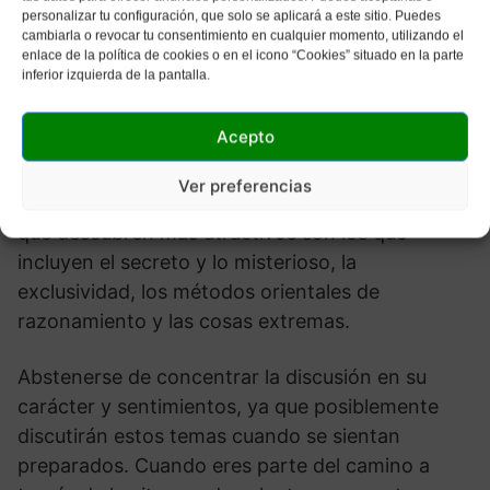
personalizar tu configuración, que solo se aplicará a este sitio. Puedes
amistosa y trabajar en un entendimiento
cambiarla o revocar tu consentimiento en cualquier momento, utilizando el
compartido hará que tengan una sensación de
enlace de la política de cookies o en el icono “Cookies” situado en la parte
inferior izquierda de la pantalla.
seguridad y comiencen a mostrarse como
pueden ser.
Acepto
Por tanto, los temas de discusión girarán en
Ver preferencias
torno a la autenticidad y la seriedad. Los temas
que descubren más atractivos son los que
incluyen el secreto y lo misterioso, la
exclusividad, los métodos orientales de
razonamiento y las cosas extremas.
Abstenerse de concentrar la discusión en su
carácter y sentimientos, ya que posiblemente
discutirán estos temas cuando se sientan
preparados. Cuando eres parte del camino a