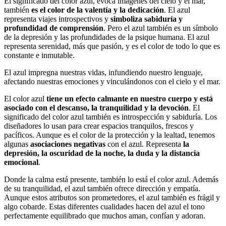
El significado del color azul, evoca imágenes del cielo y el mar,
también
es el color de la valentía y la dedicación
. El azul
representa viajes introspectivos y
simboliza sabiduría y
profundidad de comprensión
. Pero el azul también es un símbolo
de la depresión y las profundidades de la psique humana. El azul
representa serenidad, más que pasión, y es el color de todo lo que es
constante e inmutable.
El azul impregna nuestras vidas, infundiendo nuestro lenguaje,
afectando nuestras emociones y vinculándonos con el cielo y el mar.
El color azul
tiene un efecto calmante en nuestro cuerpo y está
asociado con el descanso, la tranquilidad y la devoción
. El
significado del color azul también es introspección y sabiduría. Los
diseñadores lo usan para crear espacios tranquilos, frescos y
pacíficos. Aunque es el color de la protección y la lealtad, tenemos
algunas
asociaciones negativas
con el azul. Representa
la
depresión, la oscuridad de la noche, la duda y la distancia
emocional
.
Donde la calma está presente, también lo está el color azul. Además
de su tranquilidad, el azul también ofrece dirección y empatía.
Aunque estos atributos son prometedores, el azul también es frágil y
algo cobarde. Estas diferentes cualidades hacen del azul el tono
perfectamente equilibrado que muchos aman, confían y adoran.