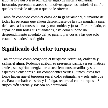
lado, si lo evita o si lo rechaza es signo de histeria declarada,
insomnio, presentan mareos sin motivos aparentes, anhela el cariño
que los demás le niegan o que no le ofrecen.
También conocido como
el color de la generosidad
, el favorito de
todas las personas que eligen desprenderse de la vida mundana para
dedicarse a las causas buenas y más nobles y justas. Por otro lado, es
capaz de unir todas sus cualidades, este color supone un
desprendimiento absoluto del yo para lograr cosas a las que solo
están destinados los elegidos.
Significado del color turquesa
Tan tranquilo como acogedor
, el turquesa restaura, calienta y
calma el alma
. Podemos atribuir su presencia pacífica a sus matices
azules, su espíritu energizante a sus elementos amarillos y sus
aspectos alentadores a sus componentes verdes. Juntos, estos tres
tonos hacen que el turquesa sea el color estimulante y relajante que
es. Para combatir el estrés y la fatiga, recurre al color turquesa. Su
disposición serena y soleada no defraudará.