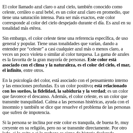
El color llamado azul claro o azul cielo, también conocido como
celeste, cerúleo o azul bebé, es un color azul claro en promedio, que
tiene una saturación intensa. Para ser más exactos, este color
corresponde al color del cielo despejado durante el día. Es azul en su
tonalidad más etérea.
Sin embargo, el color celeste tiene una referencia específica, de uso
general y popular. Tiene unas tonalidades que varían, dando a
entender por “celeste” a casi cualquier azul más o menos claro, a
veces un poco violeta o similar al color turquesa. La gama de azules
es la favorita de la gran mayoría de personas.
Este color está
asociado con el clima y la naturaleza, es el color del cielo, el mar,
el infinito
, entre otros.
En la psicología del color, está asociado con el pensamiento interno
y las emociones profundas. Es un color positivo
; está relacionado
con los sueños, la fidelidad, la sabiduría y la verdad
; es un color
que favorece el descanso. Además, el color celeste, es un color que
transmite tranquilidad. Calma a las personas histéricas, ayuda con el
insomnio y también se dice que resuelve el problema de las personas
que sufren de impotencia.
Si la persona se inclina por este color es tranquila, de buena fe, muy
creyente en su religión, pero no se transmite directamente. Por otro