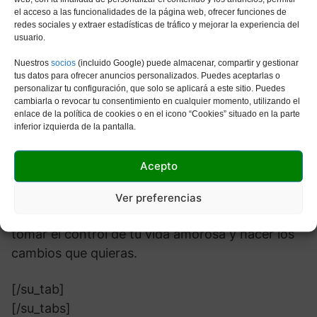
sintonizar con su corazón y permitirse hacer las
el acceso a las funcionalidades de la página web, ofrecer funciones de
redes sociales y extraer estadísticas de tráfico y mejorar la experiencia del
paces con el cambio. Cerrar puertas o cambiar
usuario.
de marcha podría sentar las bases para un
Nuestros
socios
(incluido Google) puede almacenar, compartir y gestionar
enfoque más satisfactorio en el futuro.
tus datos para ofrecer anuncios personalizados. Puedes aceptarlas o
personalizar tu configuración, que solo se aplicará a este sitio. Puedes
Consejo para el Horóscopo verde Tauro
cambiarla o revocar tu consentimiento en cualquier momento, utilizando el
enlace de la política de cookies o en el icono “Cookies” situado en la parte
inferior izquierda de la pantalla.
¿Qué puede hacer ahora para obtener el estado
de relación que desea? Pregúntale a la persona
Acepto
que te gusta, dile a tu pareja que quieres hablar
sobre mudarse juntos o romper con tu pareja
Ver preferencias
actual si no está funcionando. Tienes el poder de
tomar el control de tu vida amorosa y hacer los
cambios que quieras.
[/su_tab]
[/su_tabs]