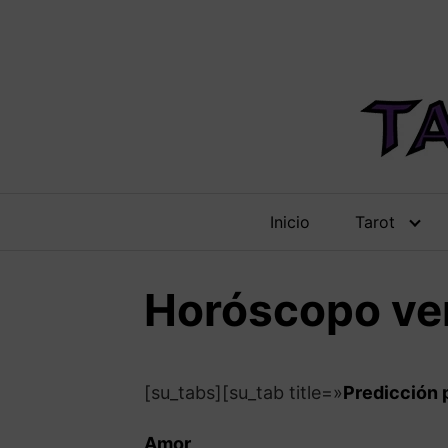
Saltar
al
contenido
Inicio
Tarot
Horóscopo ve
[su_tabs][su_tab title=»
Predicción 
Amor