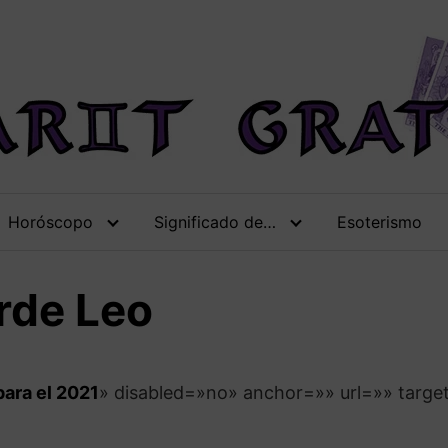
Horóscopo
Significado de…
Esoterismo
rde Leo
para el 2021
» disabled=»no» anchor=»» url=»» targe