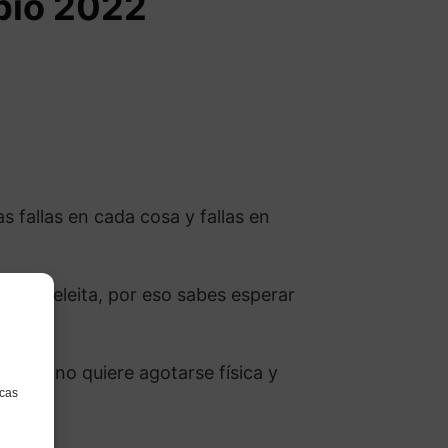
pio 2022
 fallas en cada cosa y fallas en
ol te deleita, por eso sabes esperar
da si no quiere agotarse física y
icas