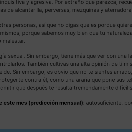
nquisitiva y agresiva. Por extraño que parezca, recue
tas de alcantarilla, perversas, mezquinas y aterrador
 otras personas, así que no digas que es porque quier
 mismos, porque sabemos muy bien que tu naturaleza 
 malestar.
gía sexual. Sin embargo, tiene más que ver con una la
trolarlos. También cultivas una alta opinión de ti mi
belde. Sin embargo, es obvio que no te sientes amado,
protegerte contra él, como una araña que pone sus t
dmitir que después te resulta tremendamente difícil sa
e este mes (predicción mensual)
: autosuficiente, p