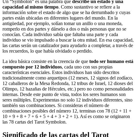
Un “Symbolon” es una palabra que
describe un estado y una
capacidad al mismo tiempo
. Como sustantivo se refiere a la
información sobre el estado de algo que se ha derrumbado y cuyas
partes están ubicadas en diferentes lugares del mundo. En la
antigüedad, por ejemplo, solían tomar un anillo o una moneda,
romperlo en dos partes y dárselo a dos o más personas que no se
conocían. Cada individuo sabía que faltaba una parte y cada
individuo se vio impulsado a buscar la otra mitad. En esa capacidad,
las cartas serán un catalizador para ayudarlo a completar, a través de
los recuerdos, lo que había olvidado o perdido.
La idea básica consiste en la creencia de que
todo ser humano está
compuesto por 12 individuos
, cada uno con sus propias
características esenciales. Estos individuos han sido descritos
tradicionalmente como arquetipos (12 meses, 12 signos del zodíaco,
12 caballeros de la Mesa Redonda, 12 tribus de Israel, 12 dioses del
Olimpo, 12 hazañas de Hércules, etc.) pero no como personalidades
internas. Desde este punto de vista, todos los seres humanos son
seres múltiples. Experimentas no solo 12 individuos diferentes, sino
también sus combinaciones. Si consideras el número de
combinaciones posibles del número 12, terminas con 78 (12 + 11 +
10 + 9 + 8 + 7 + 6 + 5 + 4 + 3 + 2 + 1). Así es como se originaron
las 78 cartas del Tarot Symbolon.
Significado de las cartas del Tarot