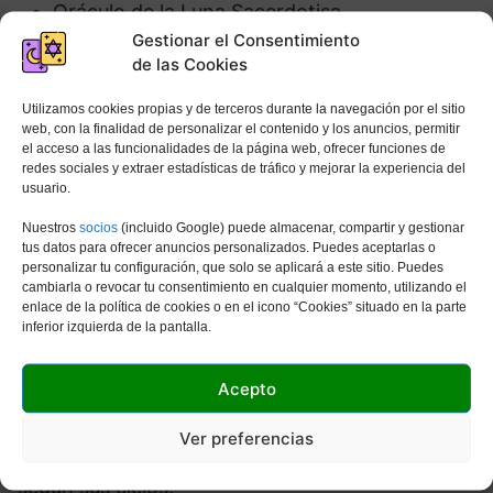
Oráculo de la Luna Sacerdotisa
Gestionar el Consentimiento
Tarot del Jardín Lunar
de las Cookies
Utilizamos cookies propias y de terceros durante la navegación por el sitio
Ciclo Lunar – Conoce el
web, con la finalidad de personalizar el contenido y los anuncios, permitir
el acceso a las funcionalidades de la página web, ofrecer funciones de
redes sociales y extraer estadísticas de tráfico y mejorar la experiencia del
poder de la Luna
usuario.
Nuestros
socios
(incluido Google) puede almacenar, compartir y gestionar
La Luna ha cautivado durante mucho tiempo la
tus datos para ofrecer anuncios personalizados. Puedes aceptarlas o
personalizar tu configuración, que solo se aplicará a este sitio. Puedes
atención y la imaginación humanas. En la
cambiarla o revocar tu consentimiento en cualquier momento, utilizando el
antigüedad, los humanos observaron cómo
las
enlace de la política de cookies o en el icono “Cookies” situado en la parte
inferior izquierda de la pantalla.
mareas y las estaciones de crecimiento se
relacionaban con los ciclos de la luna
. Los
Acepto
humanos primitivos asignaron deidades y
poderes a la luna, inventaron mitos y leyendas
Ver preferencias
para explicarla, la adoraron y vivieron sus vidas
según sus ciclos.