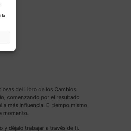
e
n la
ciosas del Libro de los Cambios.
llo, comenzando por el resultado
rolla más influencia. El tiempo mismo
ste momento.
y déjalo trabajar a través de ti.