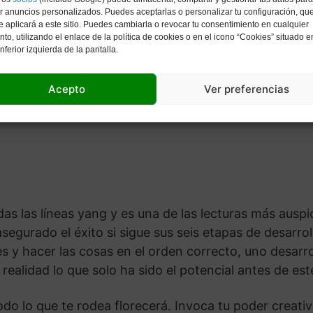
r anuncios personalizados. Puedes aceptarlas o personalizar tu configuración, qu
e aplicará a este sitio. Puedes cambiarla o revocar tu consentimiento en cualquier
o, utilizando el enlace de la política de cookies o en el icono “Cookies” situado e
inferior izquierda de la pantalla.
Acepto
Ver preferencias
s las líneas yang y es una de las lecturas más auspi
segurado el éxito si sigue sus seis etapas de desarro
ones y hacer las cosas en el orden correcto, uno desar
 realidad lo que solo ha sido el potencial antes de e
do lo que te rodea florecerá. Invoca tu poder creativo 