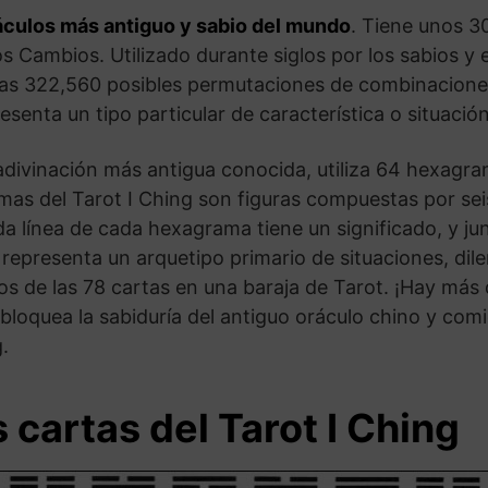
ráculos más antiguo y sabio del mundo
. Tiene unos 3
os Cambios. Utilizado durante siglos por los sabios y
as 322,560 posibles permutaciones de combinaciones 
senta un tipo particular de característica o situaci
 adivinación más antigua conocida, utiliza 64 hexagra
s del Tarot I Ching son figuras compuestas por seis 
a línea de cada hexagrama tiene un significado, y jun
epresenta un arquetipo primario de situaciones, di
cos de las 78 cartas en una baraja de Tarot. ¡Hay má
loquea la sabiduría del antiguo oráculo chino y comi
.
 cartas del Tarot I Ching