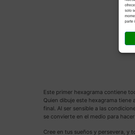
ofrece
solo s
moment
parte 
Este primer hexagrama contiene toda
Quien dibuje este hexagrama tiene a
final. Al ser sensible a las condici
se convierte en el medio para hacer
Cree en tus sueños y persevera, y to