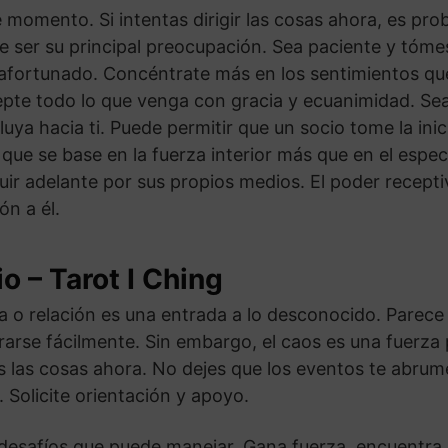
momento. Si intentas dirigir las cosas ahora, es prob
be ser su principal preocupación. Sea paciente y tóme
afortunado. Concéntrate más en los sentimientos que
epte todo lo que venga con gracia y ecuanimidad. Se
luya hacia ti. Puede permitir que un socio tome la ini
ue se base en la fuerza interior más que en el espect
guir adelante por sus propios medios. El poder recepti
ón a él.
io – Tarot I Ching
 o relación es una entrada a lo desconocido. Parece 
erarse fácilmente. Sin embargo, el caos es una fuerz
 las cosas ahora. No dejes que los eventos te abrum
. Solicite orientación y apoyo.
desafíos que puede manejar. Gana fuerza, encuentra 