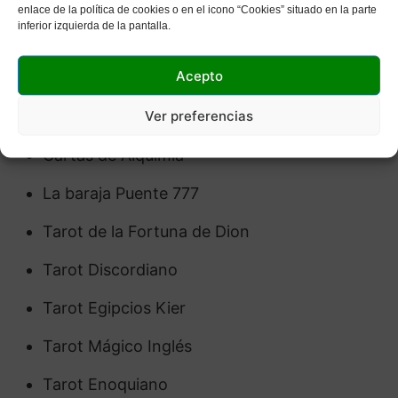
Tarot Babilónico
enlace de la política de cookies o en el icono “Cookies” situado en la parte
inferior izquierda de la pantalla.
Tarot de Bifrost
Acepto
El Libro de Kaos
Ver preferencias
Tarot Egipcio de la Hermandad de la Luz
Cartas de Alquimia
La baraja Puente 777
Tarot de la Fortuna de Dion
Tarot Discordiano
Tarot Egipcios Kier
Tarot Mágico Inglés
Tarot Enoquiano