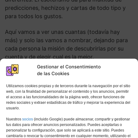
predicciones, hechizos y cartas de todo tipo y
para todos los gustos.
Aquí vamos a ver unas cuantas (todavía hay
más) y solo las vamos a nombrar, dejando para
cada persona la misión de descubrirlas por su
cuenta y de elegir cual es la mejor.
Gestionar el Consentimiento
Tarot Abismal
de las Cookies
Tarot Alquímico
Utilizamos cookies propias y de terceros durante la navegación por el sitio
web, con la finalidad de personalizar el contenido y los anuncios, permitir
el acceso a las funcionalidades de la página web, ofrecer funciones de
Tarot de Aleister Crowley Thoth
redes sociales y extraer estadísticas de tráfico y mejorar la experiencia del
usuario.
Tarot Ansata
Nuestros
socios
(incluido Google) puede almacenar, compartir y gestionar
Tarot Bota
tus datos para ofrecer anuncios personalizados. Puedes aceptarlas o
personalizar tu configuración, que solo se aplicará a este sitio. Puedes
cambiarla o revocar tu consentimiento en cualquier momento, utilizando el