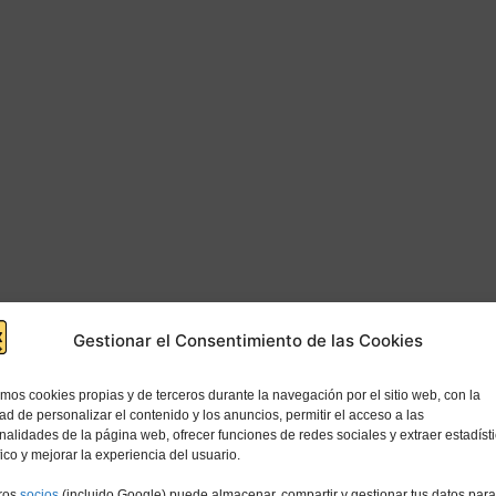
Gestionar el Consentimiento de las Cookies
e sobre los pensamientos y sentimientos de la pers
que suceden en un lugar determinado, como la casa o
amos cookies propias y de terceros durante la navegación por el sitio web, con la
dad de personalizar el contenido y los anuncios, permitir el acceso a las
nalidades de la página web, ofrecer funciones de redes sociales y extraer estadíst
 si la persona en cuestión tendrá personas que le da
fico y mejorar la experiencia del usuario.
al respecto, pero usted podrá reconocer las diferenc
ros
socios
(incluido Google) puede almacenar, compartir y gestionar tus datos para