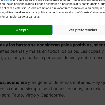
r anuncios personalizados. Puedes aceptarlas o personalizar tu configuración, qu
e aplicará a este sitio. Puedes cambiarla o revocar tu consentimiento en cualquier
rtas del Tarot Baraja Esp
o, utilizando el enlace de la política de cookies o en el icono “Cookies” situado e
inferior izquierda de la pantalla.
os naipes españoles son un método para adivinar el fu
Acepto
Ver preferencias
arían según la fuente, pero no importa, porque es el v
s le guste. Algunos psíquicos también interpretan la
as y los bastos se consideran palos positivos, mient
artas buenas y malas en todos los palos. Las copas y 
io, y palos y espadas a personas de piel y cabello osc
ros, economía
y en general de temas materias. Hay 
cosas que no siempre son buenas: deudas, herencias,
 son: Tauro, Virgo y Capricornio.