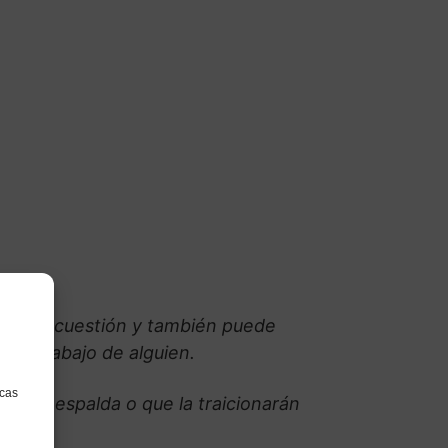
ona en cuestión y también puede
 el trabajo de alguien.
icas
rán la espalda o que la traicionarán
ias.