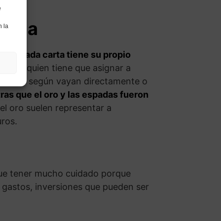
e
añola
n la
turo.
Cada carta tiene su propio
idente quien tiene que asignar a
s cartas según vayan directamente o
ras que el oro y las espadas fueron
el oro suelen representar a
uros.
que tener mucho cuidado porque
 gastos, inversiones que pueden ser