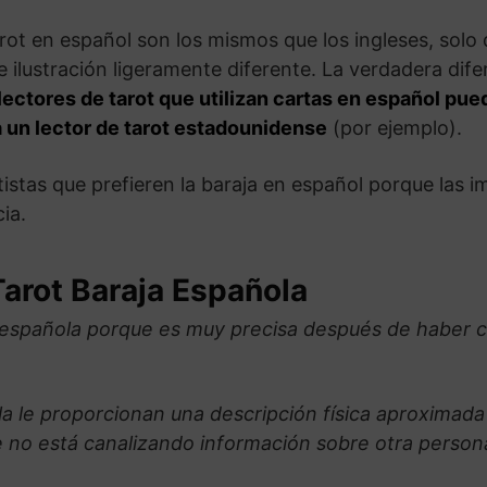
rot en español son los mismos que los ingleses, solo
e ilustración ligeramente diferente. La verdadera dif
lectores de tarot que utilizan cartas en español pue
a un lector de tarot estadounidense
(por ejemplo).
istas que prefieren la baraja en español porque las i
ia.
Tarot Baraja Española
ja española porque es muy precisa después de haber 
ola le proporcionan una descripción física aproximad
 no está canalizando información sobre otra persona