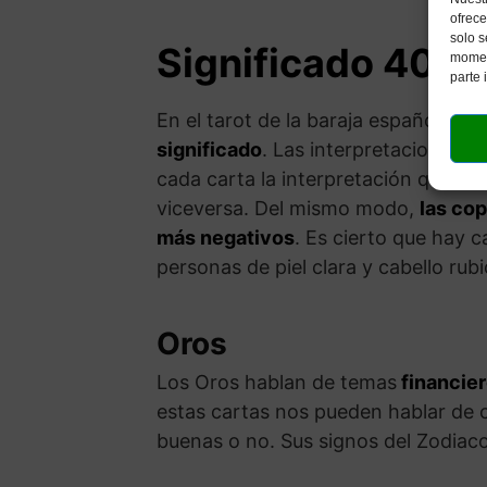
ofrece
solo s
Significado 40 ca
moment
parte 
En el tarot de la baraja española, l
significado
. Las interpretaciones v
cada carta la interpretación que má
viceversa. Del mismo modo,
las cop
más negativos
. Es cierto que hay c
personas de piel clara y cabello rub
Oros
Los Oros hablan de temas
financie
estas cartas nos pueden hablar de 
buenas o no. Sus signos del Zodiaco