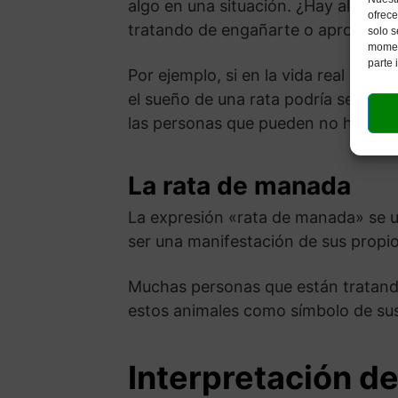
algo en una situación. ¿Hay algo en
ofrece
tratando de engañarte o aprovechar
solo s
moment
parte 
Por ejemplo, si en la vida real está
el sueño de una rata podría ser una
las personas que pueden no hacer 
La rata de manada
La expresión «rata de manada» se ut
ser una manifestación de sus propi
Muchas personas que están tratando
estos animales como símbolo de sus
Interpretación de