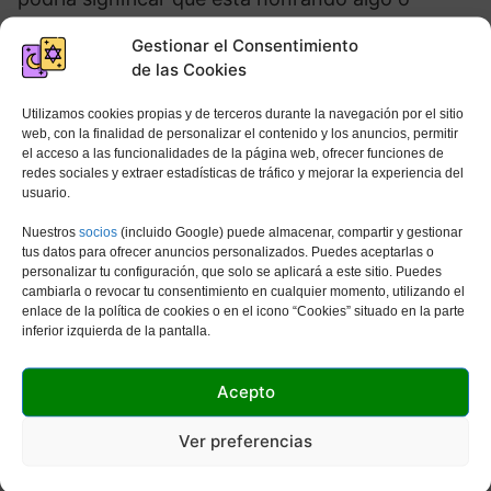
alguien del pasado y agradecido por las
Gestionar el Consentimiento
experiencias o lecciones aprendidas. Una vela a
de las Cookies
menudo puede ser un signo de liberación. El
color de la vela también podría tener algún
Utilizamos cookies propias y de terceros durante la navegación por el sitio
web, con la finalidad de personalizar el contenido y los anuncios, permitir
significado, ya que las velas se utilizan a menudo
el acceso a las funcionalidades de la página web, ofrecer funciones de
en hechizos y otros tipos de actividades
redes sociales y extraer estadísticas de tráfico y mejorar la experiencia del
usuario.
meditativas.
Nuestros
socios
(incluido Google) puede almacenar, compartir y gestionar
tus datos para ofrecer anuncios personalizados. Puedes aceptarlas o
personalizar tu configuración, que solo se aplicará a este sitio. Puedes
Soñar con una fogata
cambiarla o revocar tu consentimiento en cualquier momento, utilizando el
enlace de la política de cookies o en el icono “Cookies” situado en la parte
Las fogatas son un lugar para reuniones sociales
inferior izquierda de la pantalla.
y para relajarse. Si sueña con un incendio con un
grupo de amigos, podría significar que siente una
Acepto
conexión espiritual con estas personas u otras
personas en su vida.
Ver preferencias