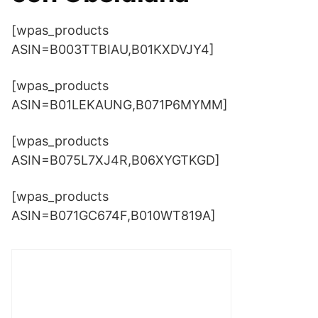
[wpas_products
ASIN=B003TTBIAU,B01KXDVJY4]
[wpas_products
ASIN=B01LEKAUNG,B071P6MYMM]
[wpas_products
ASIN=B075L7XJ4R,B06XYGTKGD]
[wpas_products
ASIN=B071GC674F,B010WT819A]