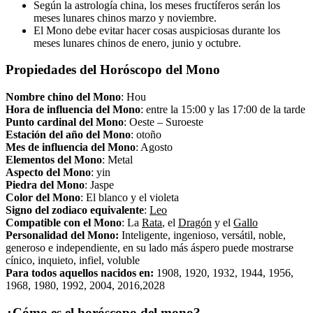
Según la astrología china, los meses fructíferos serán los
meses lunares chinos marzo y noviembre.
El Mono debe evitar hacer cosas auspiciosas durante los
meses lunares chinos de enero, junio y octubre.
Propiedades del Horóscopo del Mono
Nombre chino del Mono
: Hou
Hora de influencia del Mono
: entre la 15:00 y las 17:00 de la tarde
Punto cardinal del Mono
: Oeste – Suroeste
Estación del año del Mono
: otoño
Mes de influencia del Mono
: Agosto
Elementos del Mono
: Metal
Aspecto del Mono
: yin
Piedra del Mono
: Jaspe
Color del Mono
: El blanco y el violeta
Signo del zodiaco equivalente
:
Leo
Compatible con el Mono
: La
Rata
, el
Dragón
y el
Gallo
Personalidad del
Mono
:
Inteligente, ingenioso, versátil, noble,
generoso e independiente, en su lado más áspero puede mostrarse
cínico, inquieto, infiel, voluble
Para todos aquellos nacidos en:
1908, 1920, 1932, 1944, 1956,
1968, 1980, 1992, 2004, 2016,2028
¿Cómo es el
horóscopo
del mono?