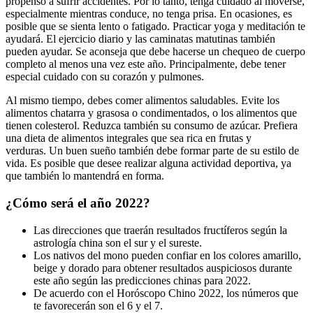
propenso a sufrir accidentes. Por lo tanto, tenga cuidado al moverse,
especialmente mientras conduce, no tenga prisa. En ocasiones, es
posible que se sienta lento o fatigado. Practicar yoga y meditación te
ayudará. El ejercicio diario y las caminatas matutinas también
pueden ayudar. Se aconseja que debe hacerse un chequeo de cuerpo
completo al menos una vez este año. Principalmente, debe tener
especial cuidado con su corazón y pulmones.
Al mismo tiempo, debes comer alimentos saludables. Evite los
alimentos chatarra y grasosa o condimentados, o los alimentos que
tienen colesterol. Reduzca también su consumo de azúcar. Prefiera
una dieta de alimentos integrales que sea rica en frutas y
verduras. Un buen sueño también debe formar parte de su estilo de
vida. Es posible que desee realizar alguna actividad deportiva, ya
que también lo mantendrá en forma.
¿Cómo será el año 2022?
Las direcciones que traerán resultados fructíferos según la
astrología china son el sur y el sureste.
Los nativos del mono pueden confiar en los colores amarillo,
beige y dorado para obtener resultados auspiciosos durante
este año según las predicciones chinas para 2022.
De acuerdo con el Horóscopo Chino 2022, los números que
te favorecerán son el 6 y el 7.