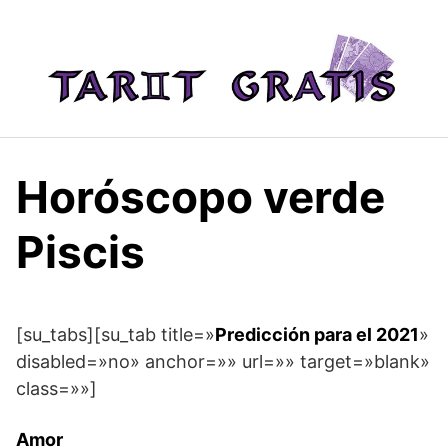
Saltar
al
contenido
Horóscopo verde
Piscis
[su_tabs][su_tab title=»
Predicción para el 2021
»
disabled=»no» anchor=»» url=»» target=»blank»
class=»»]
Amor