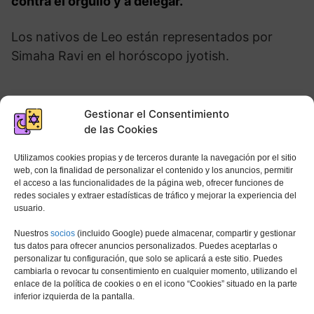
contra el orgullo y a delegar.
Los nativos de Leo están representados por
Simaha Ravi en el horóscopo jyotish.
Kanta Budha (23 de agosto –
Gestionar el Consentimiento
23 de septiembre)
de las Cookies
Organizados, la
disciplina es natural para ellos
Utilizamos cookies propias y de terceros durante la navegación por el sitio
web, con la finalidad de personalizar el contenido y los anuncios, permitir
y tienden a apegarse a su palabra.
Los nativos
el acceso a las funcionalidades de la página web, ofrecer funciones de
de este signo del horóscopo hindú son muy
redes sociales y extraer estadísticas de tráfico y mejorar la experiencia del
usuario.
estimados en la sociedad porque siempre están
dispuestos a echar una mano.
Nuestros
socios
(incluido Google) puede almacenar, compartir y gestionar
tus datos para ofrecer anuncios personalizados. Puedes aceptarlas o
personalizar tu configuración, que solo se aplicará a este sitio. Puedes
Los celos juegan en su contra
y, a veces, les
cambiarla o revocar tu consentimiento en cualquier momento, utilizando el
cuesta relajarse y reducir el ritmo.
enlace de la política de cookies o en el icono “Cookies” situado en la parte
inferior izquierda de la pantalla.