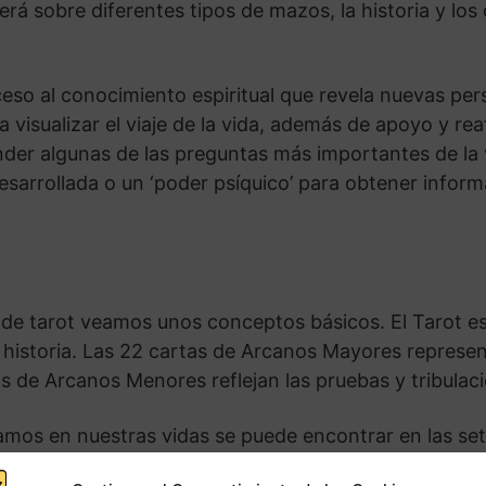
á sobre diferentes tipos de mazos, la historia y los
ceso al conocimiento espiritual que revela nuevas per
 visualizar el viaje de la vida, además de apoyo y re
der algunas de las preguntas más importantes de la
esarrollada o un ‘poder psíquico’ para obtener informa
o de tarot veamos unos conceptos básicos. El Tarot e
historia. Las 22 cartas de Arcanos Mayores represen
rtas de Arcanos Menores reflejan las pruebas y tribul
amos en nuestras vidas se puede encontrar en las set
ostrarán las lecciones exactas que necesitamos apre