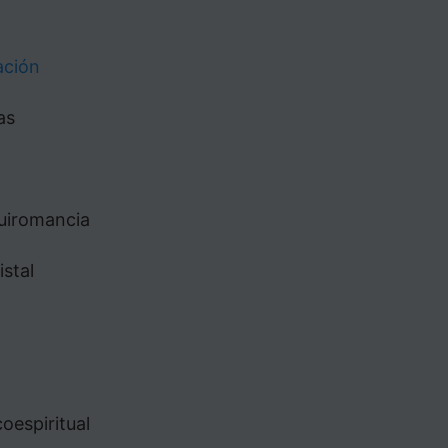
ación
as
Quiromancia
istal
oespiritual