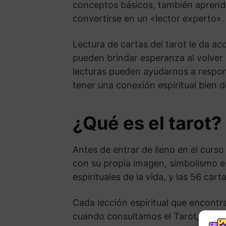
conceptos básicos, también aprender
convertirse en un «lector experto».
Lectura de cartas del tarot le da ac
pueden brindar esperanza al volver a
lecturas pueden ayudarnos a respon
tener una conexión espiritual bien d
¿Qué es el tarot?
Antes de entrar de lleno en el curs
con su propia imagen, simbolismo e 
espirituales de la vida, y las 56 ca
Cada lección espiritual que encontr
cuando consultamos el Tarot, nos m