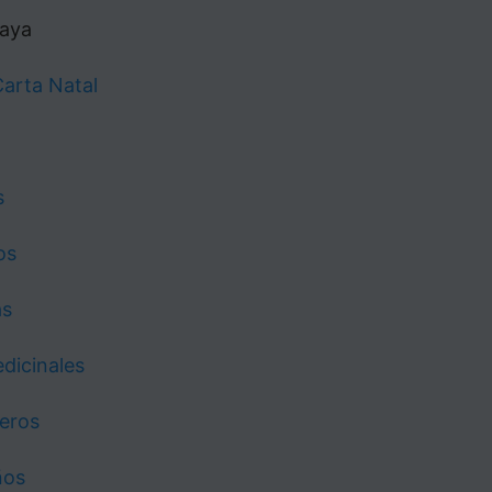
Maya
Carta Natal
s
os
as
edicinales
meros
ños