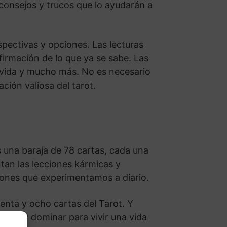
 consejos y trucos que lo ayudarán a
spectivas y opciones. Las lecturas
afirmación de lo que ya se sabe. Las
 vida y mucho más. No es necesario
ción valiosa del tarot.
s una baraja de 78 cartas, cada una
tan las lecciones kármicas y
aciones que experimentamos a diario.
enta y ocho cartas del Tarot. Y
nder y dominar para vivir una vida