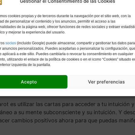
Gestionar el Consentimiento de las Cookies
ejo para ti mismo para que puedas acceder a tu ment
e en todos nosotros.
amos cookies propias y de terceros durante la navegación por el sitio web, con la
dad de personalizar el contenido y los anuncios, permitir el acceso a las
arrollo, tomar decisiones, manifestar metas, entrenar 
nalidades de la página web, ofrecer funciones de redes sociales y extraer estadíst
fico y mejorar la experiencia del usuario.
se nos ocurra. Simplemente haga una pregunta, saque 
e acceso instantáneo a su sabiduría interior y la resp
ros
socios
(incluido Google) puede almacenar, compartir y gestionar tus datos para
r anuncios personalizados. Puedes aceptarlas o personalizar tu configuración, qu
e aplicará a este sitio. Puedes cambiarla o revocar tu consentimiento en cualquier
o, utilizando el enlace de la política de cookies o en el icono “Cookies” situado e
l Tarot?
inferior izquierda de la pantalla.
 Tarot te dirá el futuro, hacer predicciones no es re
Acepto
Ver preferencias
t es utilizar las cartas para acceder a tu intuición y
táneo a su mente subconsciente y su intuición. Y desd
acer cambios positivos ahora para que puedas manife