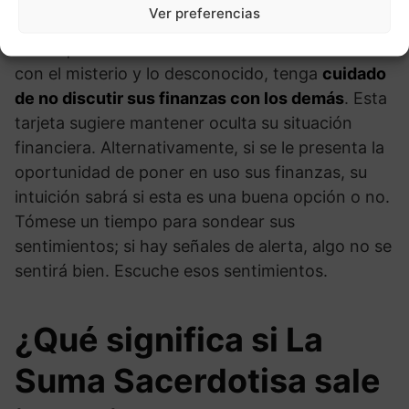
Finanzas
Ver preferencias
Dado que la Suma Sacerdotisa está relacionada
con el misterio y lo desconocido, tenga
cuidado
de no discutir sus finanzas con los demás
. Esta
tarjeta sugiere mantener oculta su situación
financiera. Alternativamente, si se le presenta la
oportunidad de poner en uso sus finanzas, su
intuición sabrá si esta es una buena opción o no.
Tómese un tiempo para sondear sus
sentimientos; si hay señales de alerta, algo no se
sentirá bien. Escuche esos sentimientos.
¿Qué significa si La
Suma Sacerdotisa sale