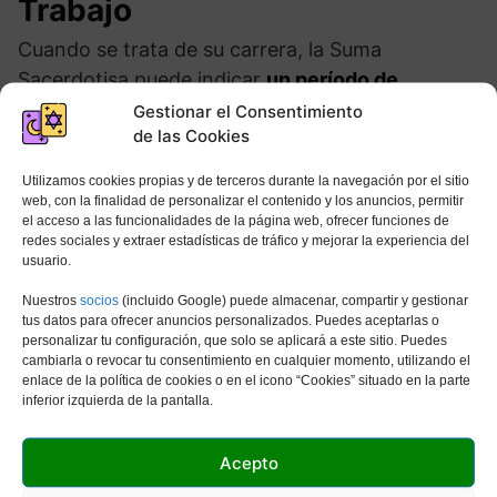
Trabajo
Cuando se trata de su carrera, la Suma
Sacerdotisa puede indicar
un período de
educación o aprendizaje superior
. Es posible
Gestionar el Consentimiento
de las Cookies
que regrese a la escuela para recibir
capacitación. Si se encuentra en un campo
Utilizamos cookies propias y de terceros durante la navegación por el sitio
creativo, esta tarjeta también puede sugerir una
web, con la finalidad de personalizar el contenido y los anuncios, permitir
el acceso a las funcionalidades de la página web, ofrecer funciones de
nueva inspiración para su trabajo. Al tomar
redes sociales y extraer estadísticas de tráfico y mejorar la experiencia del
decisiones importantes sobre su carrera o
usuario.
proyectos futuros, la Suma Sacerdotisa también
Nuestros
socios
(incluido Google) puede almacenar, compartir y gestionar
sugiere confiar en sus instintos. Es probable que
tus datos para ofrecer anuncios personalizados. Puedes aceptarlas o
personalizar tu configuración, que solo se aplicará a este sitio. Puedes
haya mucha información allí que lo ayudará. A
cambiarla o revocar tu consentimiento en cualquier momento, utilizando el
veces, esta tarjeta también puede indicar la
enlace de la política de cookies o en el icono “Cookies” situado en la parte
inferior izquierda de la pantalla.
aparición de un mentor o guía que puede
ayudarlo a progresar más en su trabajo.
Acepto