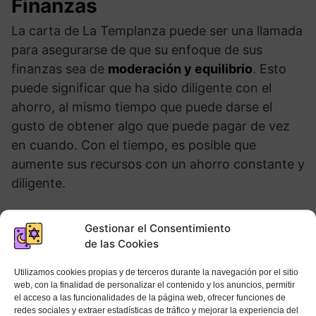
Finanzas
La carta de La Templanza puede ser una llamada
para asegurarse de que su enfoque de sus
finanzas sea de
moderación y equilibrio
. Esto
puede significar que ha sido diligente con el
ahorro, al mismo tiempo que puede darse el
gusto de obtener algo que puede pagar de vez
en cuando. Con el tiempo, es posible que
aumente sus recursos con un ahorro constante y
diligente.
Gestionar el Consentimiento
de las Cookies
Utilizamos cookies propias y de terceros durante la navegación por el sitio
web, con la finalidad de personalizar el contenido y los anuncios, permitir
el acceso a las funcionalidades de la página web, ofrecer funciones de
redes sociales y extraer estadísticas de tráfico y mejorar la experiencia del