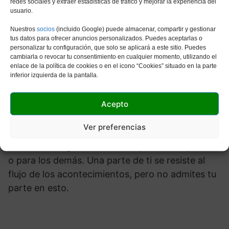
redes sociales y extraer estadísticas de tráfico y mejorar la experiencia del
Significado general:
Te retiraste para
usuario.
reagruparte. ¿Por qué? Porque lo que tienes
Nuestros
socios
(incluido Google) puede almacenar, compartir y gestionar
delante no ha sido satisfactorio. Es un período
tus datos para ofrecer anuncios personalizados. Puedes aceptarlas o
personalizar tu configuración, que solo se aplicará a este sitio. Puedes
de reflexión y selección de opciones. Todo
cambiarla o revocar tu consentimiento en cualquier momento, utilizando el
parece soso y aburrido. ¿Eres incapaz de ver las
enlace de la política de cookies o en el icono “Cookies” situado en la parte
inferior izquierda de la pantalla.
cosas geniales justo en frente de tu cara? Tal vez
solo seas un descontento.
Acepto
Invertido:
El Cuatro de Copas invertido indica
Ver preferencias
que es posible que no estés aclarando las
razones de alguna renuencia que sientes para ti
o para los demás. Una parte de ti se resiste al
flujo de los acontecimientos, pero no admites tu
parte en esto.