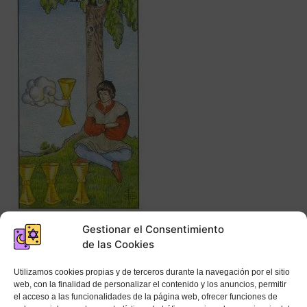
Gestionar el Consentimiento
de las Cookies
Palabras clave:
aburrimiento, apatía,
retraimiento, descontento, rechazo, ofrenda,
Utilizamos cookies propias y de terceros durante la navegación por el sitio
meditación
web, con la finalidad de personalizar el contenido y los anuncios, permitir
el acceso a las funcionalidades de la página web, ofrecer funciones de