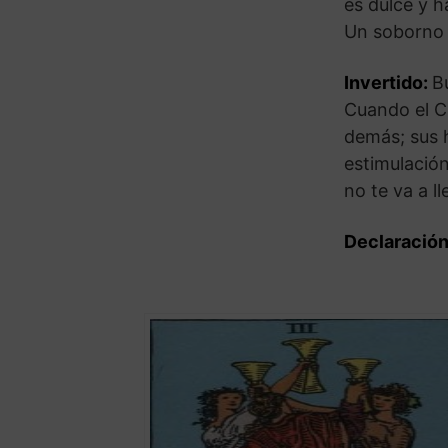
es dulce y h
Un soborno 
Invertido:
B
Cuando el Cu
demás; sus h
estimulació
no te va a ll
Declaración