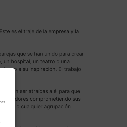
ste es el traje de la empresa y la
parejas que se han unido para crear
, un hospital, un teatro o una
torno a su inspiración. El trabajo
o deben ser atraídas a él para que
ios fundadores comprometiendo sus
icas
ociedad o cualquier agrupación
e