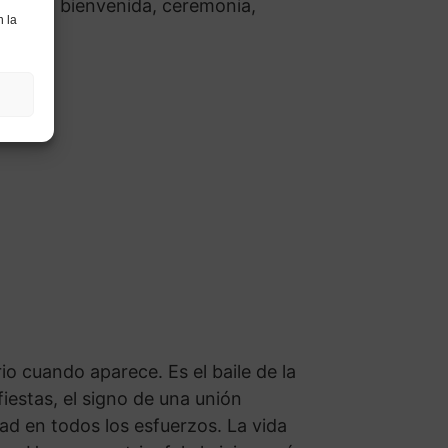
 a casa, bienvenida, ceremonia,
n la
 cuando aparece. Es el baile de la
 fiestas, el signo de una unión
dad en todos los esfuerzos. La vida