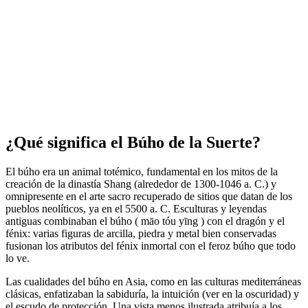
¿Qué significa el Búho de la Suerte?
El búho era un animal totémico, fundamental en los mitos de la
creación de la dinastía Shang (alrededor de 1300-1046 a. C.) y
omnipresente en el arte sacro recuperado de sitios que datan de los
pueblos neolíticos, ya en el 5500 a. C. Esculturas y leyendas
antiguas combinaban el búho ( māo tóu yīng ) con el dragón y el
fénix: varias figuras de arcilla, piedra y metal bien conservadas
fusionan los atributos del fénix inmortal con el feroz búho que todo
lo ve.
Las cualidades del búho en Asia, como en las culturas mediterráneas
clásicas, enfatizaban la sabiduría, la intuición (ver en la oscuridad) y
el escudo de protección. Una vista menos ilustrada atribuía a los