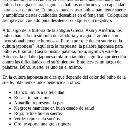
búhos la magia oscura, según sus hábitos nocturnos y su capacidad
para cazar de noche. Entonces, puedes usar búhos para tener suerte
y amplificar ciertas cualidades deseables en el feng shui. Colóquelos
siempre con cuidado para desalentar cualquier chi negativo.
A lo largo de la historia de la antigua Grecia, Asia y América, los
búhos han sido un símbolo de sabiduría y magia. También son
incuestionablemente hermosos. Pero, ¿por qué tienen suerte en la
cultura japonesa? Aquí está la respuesta: la palabra japonesa para
búho es fukurou. Casi la misma palabra, fuku, significa «suerte».
Además, la palabra japonesa fukurou también significa «protección
contra las dificultades o el sufrimiento». Entonces es un juego de
palabras. Búho, suerte, es uno en el mismo.
En la cultura japonesa se dice que depende del color del búho de la
suerte, obtenemos unos beneficios u otros:
Blanco: invita a la felicidad
Rosa – te trae amor
Amarillo: representa la paz.
Negro: te mantiene en buen estado de salud
Rojo: te trae buena suerte.
Verde: representa sueños.
Oro: te aporta una gran riqueza