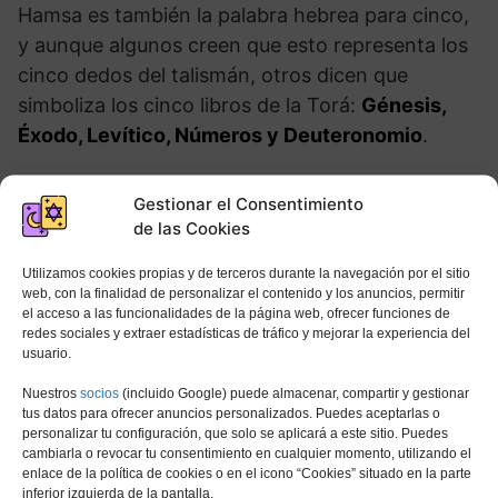
Hamsa es también la palabra hebrea para cinco,
y aunque algunos creen que esto representa los
cinco dedos del talismán, otros dicen que
simboliza los cinco libros de la Torá:
Génesis,
Éxodo, Levítico, Números y Deuteronomio
.
En la cultura musulmana, La Mano de Fátima se
Gestionar el Consentimiento
conoce como ‘La mano de Fátima’. Fatima Al
de las Cookies
Zahra era la hija del Profeta Muhammad y su
Utilizamos cookies propias y de terceros durante la navegación por el sitio
primera esposa, Khadija. Se dice que ‘Al Zahra’
web, con la finalidad de personalizar el contenido y los anuncios, permitir
significa el brillante. Como Fátima es vista como
el acceso a las funcionalidades de la página web, ofrecer funciones de
redes sociales y extraer estadísticas de tráfico y mejorar la experiencia del
pura y sin pecado, La Mano de Fátima se
usuario.
considera
un símbolo de protección, poder y
Nuestros
socios
(incluido Google) puede almacenar, compartir y gestionar
fuerza
.
tus datos para ofrecer anuncios personalizados. Puedes aceptarlas o
personalizar tu configuración, que solo se aplicará a este sitio. Puedes
cambiarla o revocar tu consentimiento en cualquier momento, utilizando el
La Mano de Fátima
simboliza los Cinco Pilares
enlace de la política de cookies o en el icono “Cookies” situado en la parte
del Islam
: Fe, Oración, Peregrinación, Ayuno y
inferior izquierda de la pantalla.