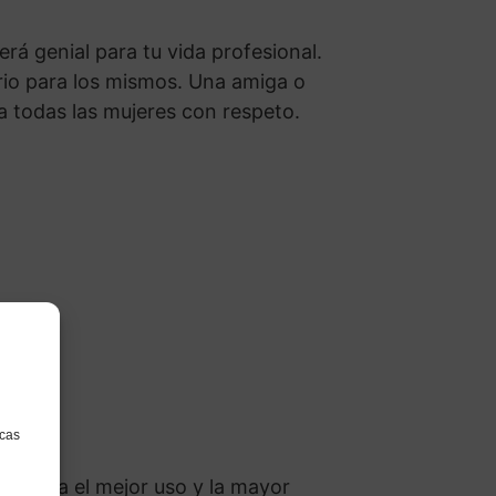
á genial para tu vida profesional.
ario para los mismos. Una amiga o
 a todas las mujeres con respeto.
icas
, haga el mejor uso y la mayor