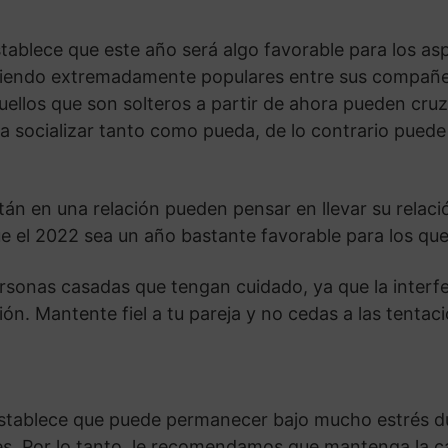
ablece que este año será algo favorable para los as
siendo extremadamente populares entre sus compañer
uellos que son solteros a partir de ahora pueden cru
a socializar tanto como pueda, de lo contrario puede
tán en una relación pueden pensar en llevar su rela
ue el 2022 sea un año bastante favorable para los q
ersonas casadas que tengan cuidado, ya que la interf
ón. Mantente fiel a tu pareja y no cedas a las tentac
tablece que puede permanecer bajo mucho estrés du
s. Por lo tanto, le recomendamos que mantenga la ca