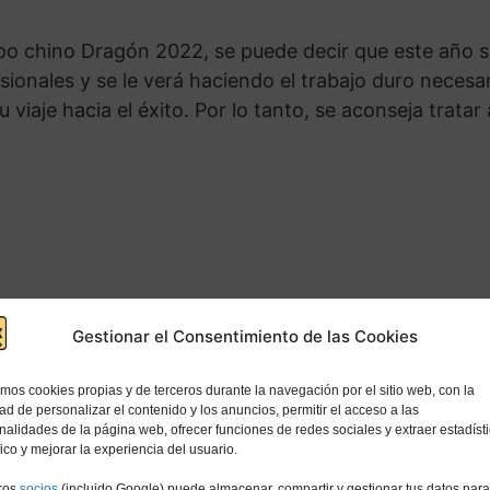
o chino Dragón 2022, se puede decir que este año ser
sionales y se le verá haciendo el trabajo duro neces
viaje hacia el éxito. Por lo tanto, se aconseja tratar
Gestionar el Consentimiento de las Cookies
amos cookies propias y de terceros durante la navegación por el sitio web, con la
dad de personalizar el contenido y los anuncios, permitir el acceso a las
nalidades de la página web, ofrecer funciones de redes sociales y extraer estadíst
fico y mejorar la experiencia del usuario.
ongas nuestras manos en una promoción. Por lo tanto
ros
socios
(incluido Google) puede almacenar, compartir y gestionar tus datos para