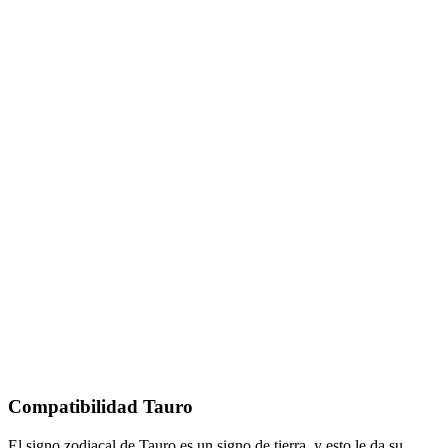
Compatibilidad Tauro
El signo zodiacal de Tauro es un
signo de tierra
, y esto le da su