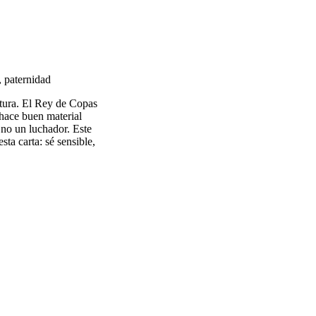
, paternidad
tura. El Rey de Copas
 hace buen material
no un luchador. Este
ta carta: sé sensible,