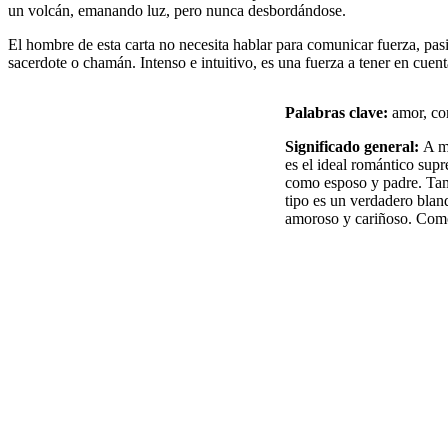
un volcán, emanando luz, pero nunca desbordándose.
El hombre de esta carta no necesita hablar para comunicar fuerza, pa
sacerdote o chamán. Intenso e intuitivo, es una fuerza a tener en cuent
Palabras clave:
amor, com
Significado general:
A m
es el ideal romántico sup
como esposo y padre. Tam
tipo es un verdadero bland
amoroso y cariñoso. Com