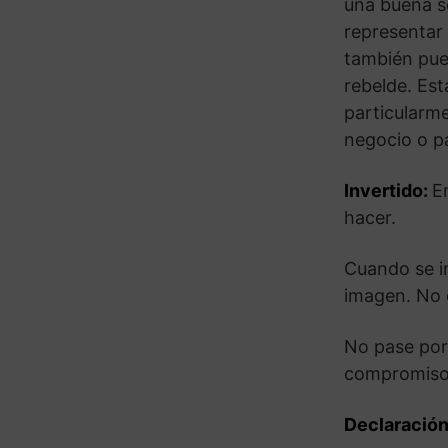
una buena s
representar 
también pue
rebelde. Est
particularm
negocio o pa
Invertido:
E
hacer.
Cuando se i
imagen. No 
No pase por 
compromiso y
Declaración