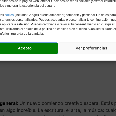
nalidades de la página web, ofrecer funciones de redes sociales y extraer estadíst
fico y mejorar la experiencia del usuario.
ave:
nueva energía creativa, mensaje, juventud ardient
studiante, noticias emocionantes, rebelde, una chis
ros
socios
(incluido Google) puede almacenar, compartir y gestionar tus datos para
r anuncios personalizados. Puedes aceptarlas o personalizar tu configuración, qu
e aplicará a este sitio. Puedes cambiarla o revocar tu consentimiento en cualquier
o, utilizando el enlace de la política de cookies o en el icono “Cookies” situado e
inferior izquierda de la pantalla.
Acepto
Ver preferencias
 general:
Un nuevo comienzo creativo espera. Estás p
n algo increíble. La escritura, el arte, la música: cual