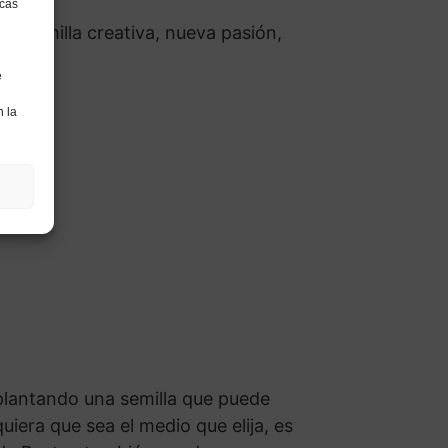
icas
e, semilla creativa, nueva pasión,
pa
e
n la
lantando una semilla que puede
quiera que sea el medio que elija, es