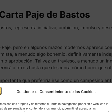
 Carta Paje de Bastos
stos, representa iniciativa, ambición, impulso y deseo
nte Paje, pero en algunos mazos modernos aparece com
ormista, a menudo algo bohemio, definitivamente indep
n o aprobación. Tal vez un travieso, a menudo un inn
servirá a otros hasta que descubra cómo hacer que otr
importante que preferiría irse como un campesino en
gañar por esta apariencia humilde. Esta persona es un
Gestionar el Consentimiento de las Cookies
 aprendizaje. Estas personas a veces se ven plantan
o lejano (donde pueden comenzar de nuevo sin tener 
amos cookies propias y de terceros durante la navegación por el sitio web, con la
 un comodín.
dad de personalizar el contenido y los anuncios, permitir el acceso a las