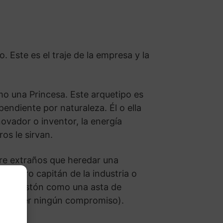
. Este es el traje de la empresa y la
o una Princesa. Este arquetipo es
endiente por naturaleza. Él o ella
ovador o inventor, la energía
os le sirvan.
tre extraños que heredar una
 futuro capitán de la industria o
do un bastón como una asta de
que hacer ningún compromiso).