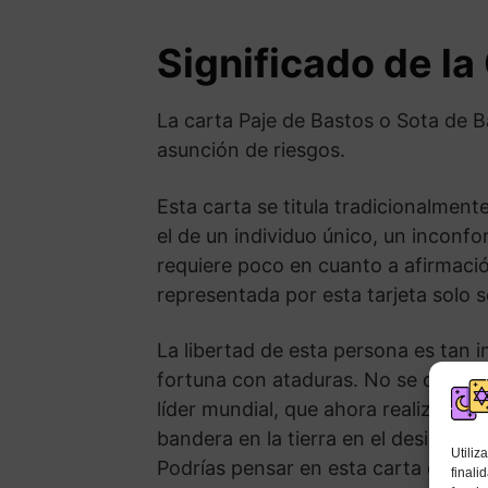
Significado de la
La carta Paje de Bastos o Sota de Ba
asunción de riesgos.
Esta carta se titula tradicionalme
el de un individuo único, un inconf
requiere poco en cuanto a afirmació
representada por esta tarjeta solo 
La libertad de esta persona es tan 
fortuna con ataduras. No se deje en
líder mundial, que ahora realiza un
bandera en la tierra en el desiert
Utiliz
Podrías pensar en esta carta como
finali