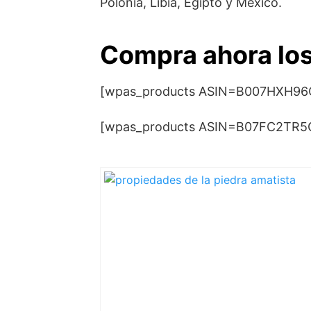
Polonia, Libia, Egipto y México.
Compra ahora los
[wpas_products ASIN=B007HXH9
[wpas_products ASIN=B07FC2TR5