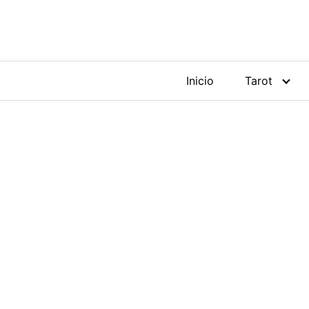
Saltar
al
contenido
Inicio
Tarot