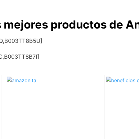
 mejores productos de An
6Q,B003TT8B5U]
C,B003TT8B7I]